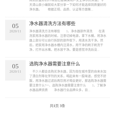
购到质量好的PP棉滤芯是确保用户安全净水的关键。今
天清山泉小编就给大家分享一下如何才能选择到质量好的
净水器。 根据正规、品质、认证等方面衡...
净水器清洗方法有哪些
05
2020/11
净水器清洗方法有哪些 1、净水器部件清洗 在清
洗家用净水器的时候，注意切掉电源，拿下水桶，将净水
器上部分可以自行拆卸的部件取下，用清水洗干净。然
后，把家用净水器水槽内注清水，用干净的刷子刷洗干
净，打开出水嘴，把水放干净。要是感觉冲洗后没...
选购净水器需要注意什么
05
2020/11
不少人都会去购买净水器，因为现在城市里的自来水加
了漂白剂等化学剂的关系，喝起来有一股味道，感觉不舒
服，用净水器过滤后再饮用才喝会更好，那选购净水器需
要注意什么?一、选购净水器需要注意什么 1、了解净
水器品牌资质 净水器行业品牌众多，目...
共
1
页
3
条