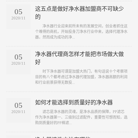
这五点是做好净水器加盟商不可缺少
05
的
2020/11
​ 净水器行业迎来前所未有的发展空间，创业者抓住这
个难得的商机，开始投身刀净水行业中来，选择代理净水
器，然而成为成功的净...
净水器代理商怎样才能把市场做大做
05
好
2020/11
​ 时下净水器可谓是加盟大热门，有句话说十个考察项
目的有八个都考虑过净水器代理加盟，净水器高额的利润
和行业前景获得无数投...
如何才能选择到质量好的净水器
05
2020/11
滤芯是净水器的灵魂，是净水品质的保障，PP滤芯
作为净水器第一、三级别过滤配件，重要性可想而知，选
购到质量好的PP棉滤...