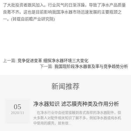
了大批投资者跟风加入。行业风气的日渐浮躁，导致了净水产品质量
良莠不齐。这也是目前影响我国净水器市场迅速发展的主要瓶颈之
一。(转载自前瞻产业研究院)
上一篇:
竞争促进变革 细探净水器环境三大变化
下一篇:
我国现阶段净水器普及率与竞争趋势分析
新闻推荐
净水器知识 滤芯膜壳种类及作用分析
05
2020/11
​ 在净水行业中会经常接触到各式各样的净水器配件，但
大多数人对配件相关知识了解不多，例如净水器或纯水机
中使用的膜壳，就有很...